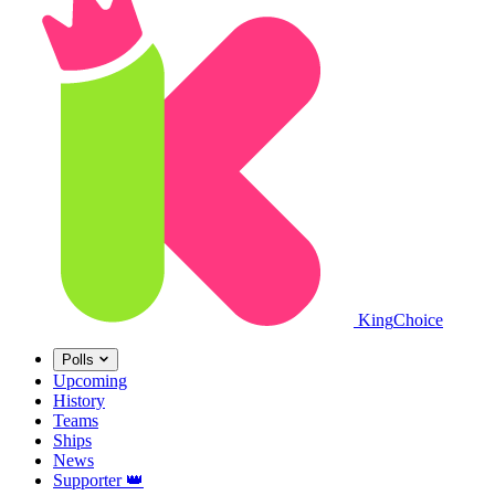
King
Choice
Polls
Upcoming
History
Teams
Ships
News
Supporter
👑