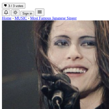
3 / 3
votes
Sign in
Home
›
MUSIC
›
Most Famous Japanese Singer