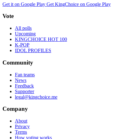
Get it on Google Play
Get KingChoice on Google Play
Vote
All polls
Upcoming
KINGCHOICE HOT 100
K-POP
IDOL PROFILES
Community
Fan teams
News
Feedback
Supporter
legal@kingchoice.me
Company
About
Privacy
Terms
How voting works