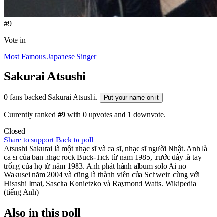
#9
Vote in
Most Famous Japanese Singer
Sakurai Atsushi
0 fans backed Sakurai Atsushi.
Put your name on it
Currently ranked
#9
with
0
upvotes and
1
downvote.
Closed
Share to support
Back to poll
Atsushi Sakurai là một nhạc sĩ và ca sĩ, nhạc sĩ người Nhật. Anh là
ca sĩ của ban nhạc rock Buck-Tick từ năm 1985, trước đây là tay
trống của họ từ năm 1983. Anh phát hành album solo Ai no
Wakusei năm 2004 và cũng là thành viên của Schwein cùng với
Hisashi Imai, Sascha Konietzko và Raymond Watts. Wikipedia
(tiếng Anh)
Also in this poll